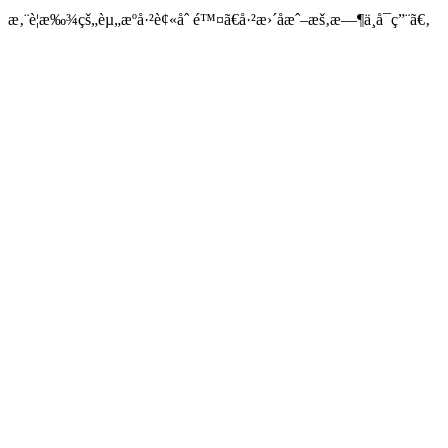
æ‚¨è¦æ‰¾çš„èµ„æºå·²è¢«åˆ é™¤ã€å·²æ›´åæˆ–æš‚æ—¶ä¸å¯ç”¨ã€‚