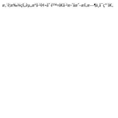
æ‚¨è¦æ‰¾çš„èµ„æºå·²è¢«åˆ é™¤ã€å·²æ›´åæˆ–æš‚æ—¶ä¸å¯ç”¨ã€‚