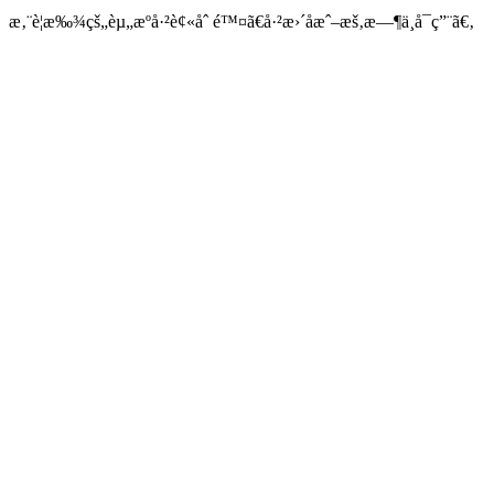
æ‚¨è¦æ‰¾çš„èµ„æºå·²è¢«åˆ é™¤ã€å·²æ›´åæˆ–æš‚æ—¶ä¸å¯ç”¨ã€‚